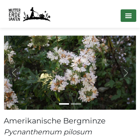
Previous
Next
Amerikanische Bergminze
Pycnanthemum pilosum