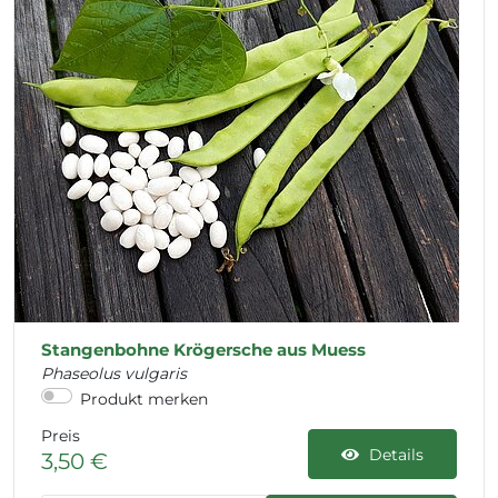
Stangenbohne Krögersche aus Muess
Phaseolus vulgaris
Produkt merken
Preis
Details
3,50 €