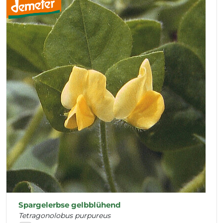
Spargelerbse gelbblühend
Tetragonolobus purpureus