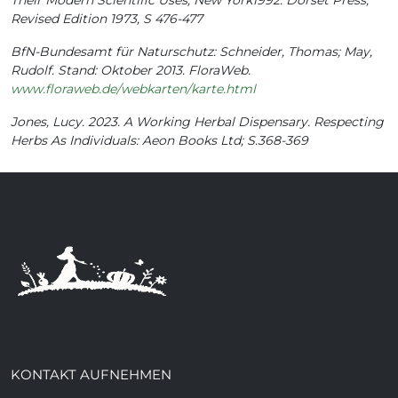
Revised Edition 1973, S 476-477
BfN-Bundesamt für Naturschutz: Schneider, Thomas; May,
Rudolf. Stand: Oktober 2013. FloraWeb.
www.floraweb.de/webkarten/karte.html
Jones, Lucy. 2023. A Working Herbal Dispensary. Respecting
Herbs As Individuals: Aeon Books Ltd; S.368-369
KONTAKT AUFNEHMEN