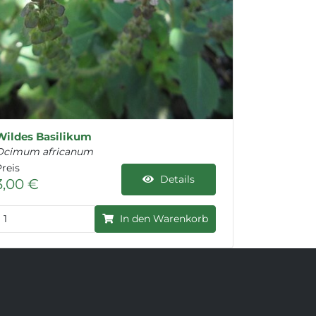
Wildes Basilikum
Ocimum africanum
reis
Details
3,00 €
In den Warenkorb