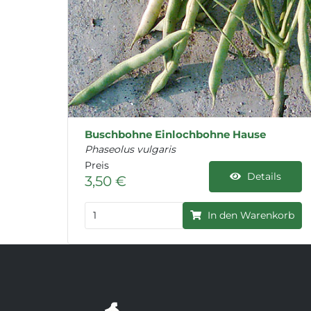
Buschbohne Einlochbohne Hause
Phaseolus vulgaris
Preis
Details
3,50 €
In den Warenkorb