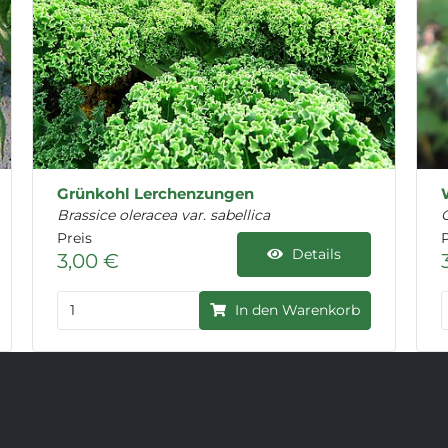
Grünkohl Lerchenzungen
Brassice oleracea var. sabellica
Preis
P
Details
3,00 €
In den Warenkorb