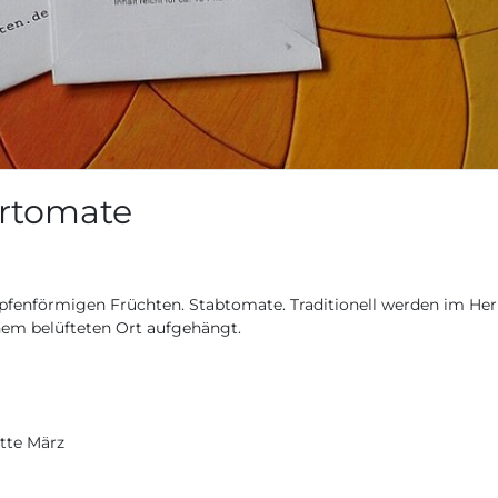
ertomate
ropfenförmigen Früchten. Stabtomate. Traditionell werden im Her
nem belüfteten Ort aufgehängt.
itte März