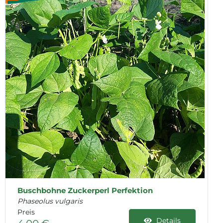
Buschbohne Zuckerperl Perfektion
Phaseolus vulgaris
Preis
Details