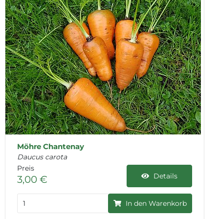
Möhre Chantenay
Daucus carota
Preis
Details
3,00 €
In den Warenkorb