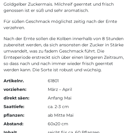
Goldgelber Zuckermais. Milchreif geerntet und frisch
genossen ist er süß und sehr aromatisch.
Für süßen Geschmack möglichst zeitig nach der Ernte
verzehren.
Nach der Ernte sollen die Kolben innerhalb von 8 Stunden
zubereitet werden, da sich ansonsten der Zucker in Stärke
umwandelt, was zu fadem Geschmack führt. Die
Ernteperiode erstreckt sich über einen längeren Zeitraum,
so dass nach und nach immer wieder frisch geerntet
werden kann. Die Sorte ist robust und wüchsig.
Artikelnr.
61801
vorziehen:
März – April
direkt säen:
Anfang Mai
Saattiefe:
ca. 2-3 cm
pflanzen:
ab Mitte Mai
Abstand:
60x20 cm
Inhalt
reicht für ca. 60 Pflanzen