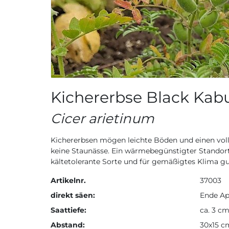
Kichererbse Black Kabu
Cicer arietinum
Kichererbsen mögen leichte Böden und einen volls
keine Staunässe. Ein wärmebegünstigter Standort h
kältetolerante Sorte und für gemäßigtes Klima g
Artikelnr.
37003
direkt säen:
Ende Ap
Saattiefe:
ca. 3 c
Abstand:
30x15 c