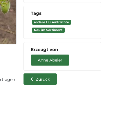
Tags
andere Hülsenfrüchte
Neu im Sortiment
Erzeugt von
Anne Abeler
Zurück
ertragen