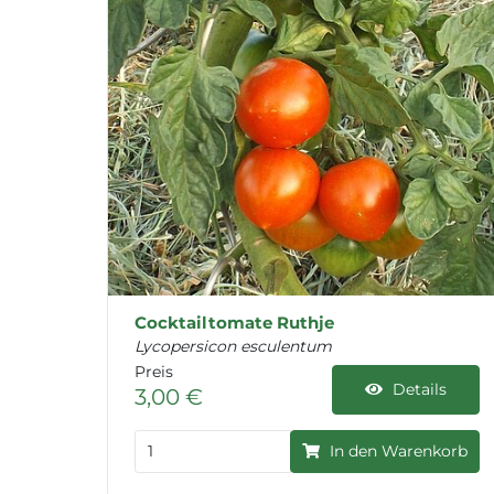
Cocktailtomate Ruthje
Lycopersicon esculentum
Preis
Details
3,00 €
In den Warenkorb