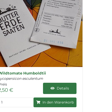
Wildtomate Humboldtii
Lycopersicon esculentum
reis
Details
2,50 €
In den Warenkorb