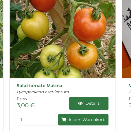
Salattomate Matina
Lycopersicon esculentum
Preis
P
Details
3,00 €
In den Warenkorb