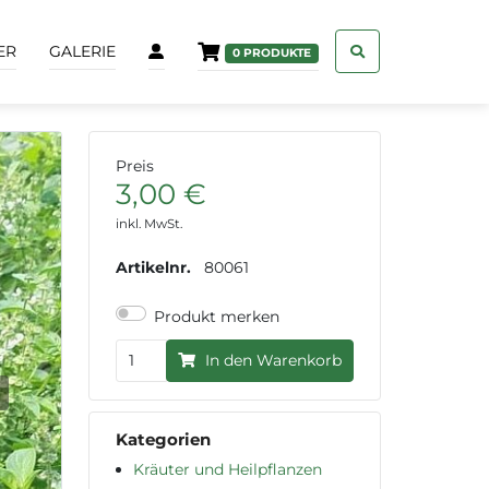
ER
GALERIE
0
PRODUKTE
Preis
3,00 €
inkl. MwSt.
Artikelnr.
80061
Produkt merken
In den Warenkorb
ext
Kategorien
Kräuter und Heilpflanzen