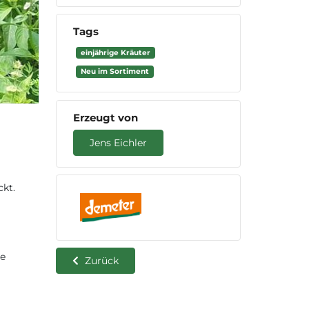
Tags
einjährige Kräuter
Neu im Sortiment
Erzeugt von
Jens Eichler
ckt.
de
Zurück