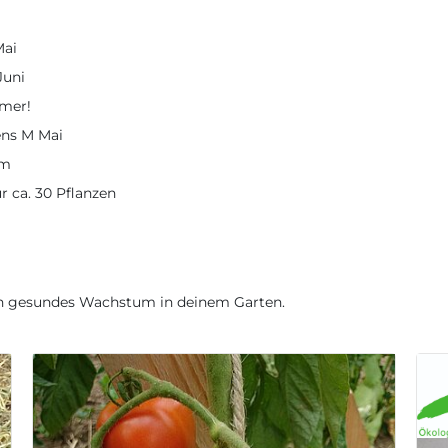
Mai
Juni
imer!
ens M Mai
cm
ür ca. 30 Pflanzen
ein gesundes Wachstum in deinem Garten.